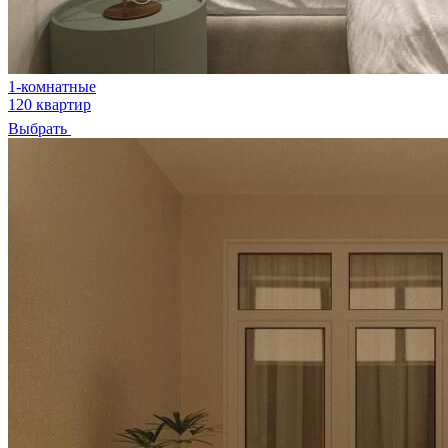
1-комнатные
120 квартир
Выбрать