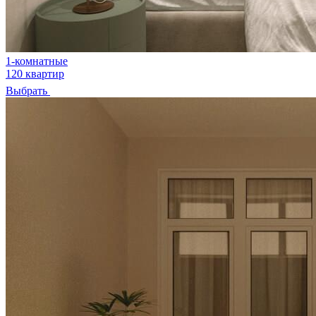
1-комнатные
120 квартир
Выбрать