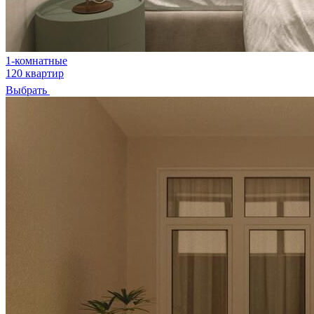
1-комнатные
120 квартир
Выбрать