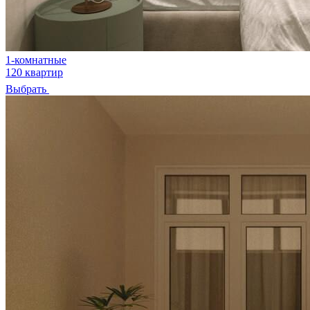
1-комнатные
120 квартир
Выбрать