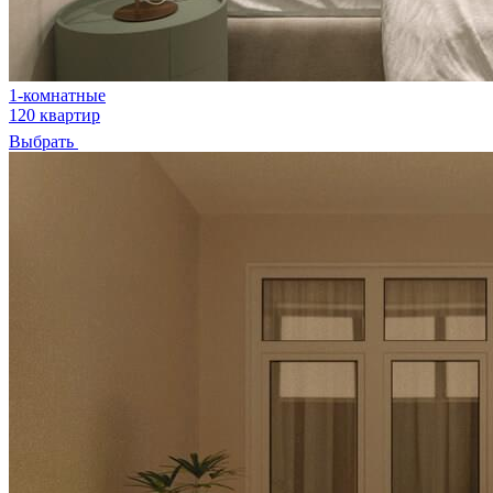
1-комнатные
120 квартир
Выбрать