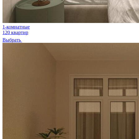
1-комнатные
120 квартир
Выбрать