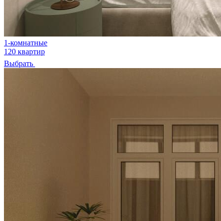
1-комнатные
120 квартир
Выбрать