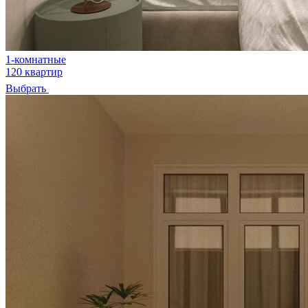
1-комнатные
120 квартир
Выбрать