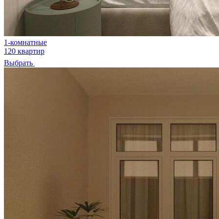
1-комнатные
120 квартир
Выбрать