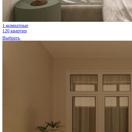
1-комнатные
120 квартир
Выбрать