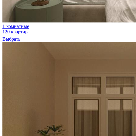
1-комнатные
120 квартир
Выбрать