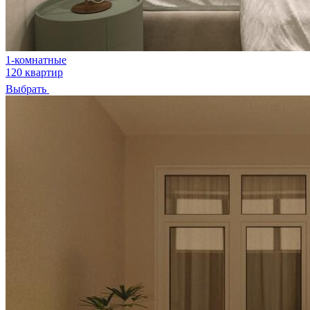
1-комнатные
120 квартир
Выбрать