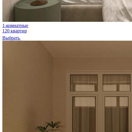
1-комнатные
120 квартир
Выбрать