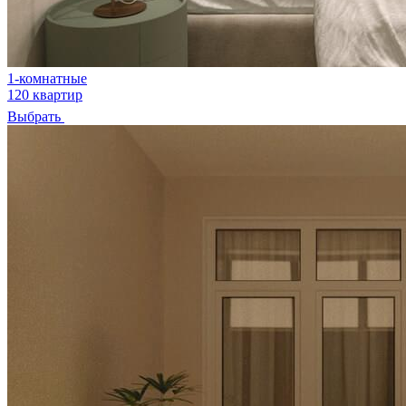
1-комнатные
120 квартир
Выбрать