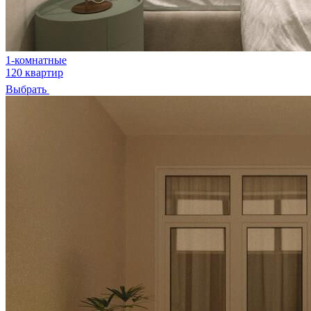
1-комнатные
120 квартир
Выбрать