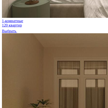
1-комнатные
120 квартир
Выбрать