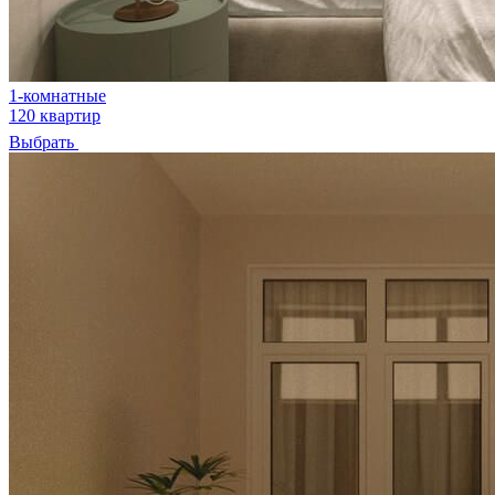
1-комнатные
120 квартир
Выбрать