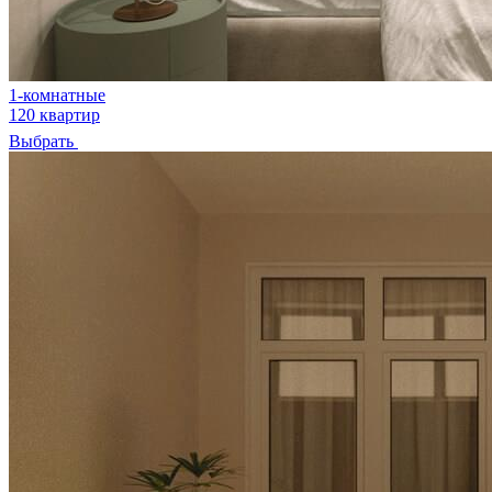
1-комнатные
120 квартир
Выбрать