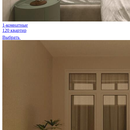
1-комнатные
120 квартир
Выбрать