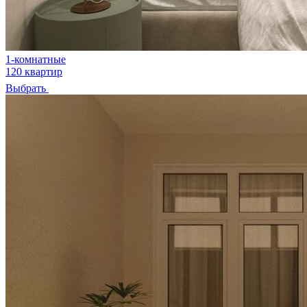
1-комнатные
120 квартир
Выбрать