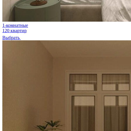
1-комнатные
120 квартир
Выбрать