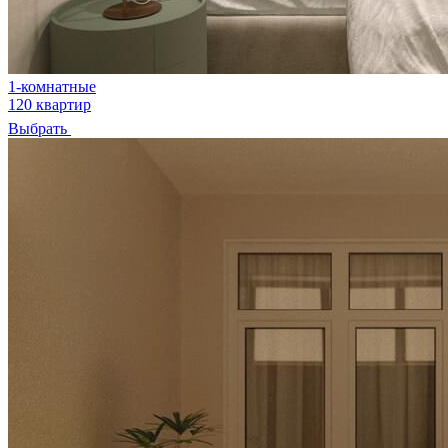
1-комнатные
120 квартир
Выбрать