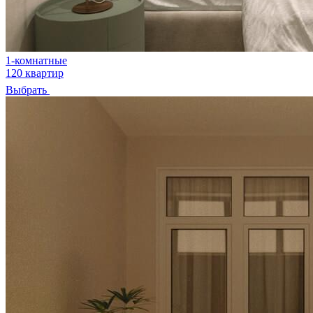
1-комнатные
120 квартир
Выбрать