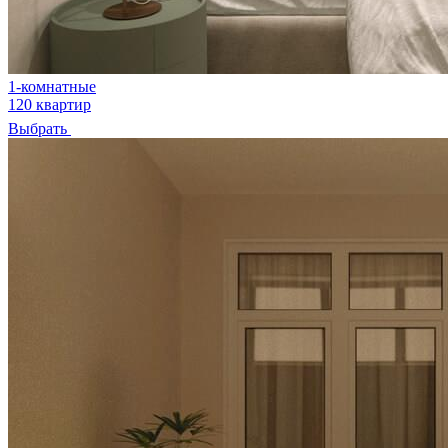
1-комнатные
120 квартир
Выбрать