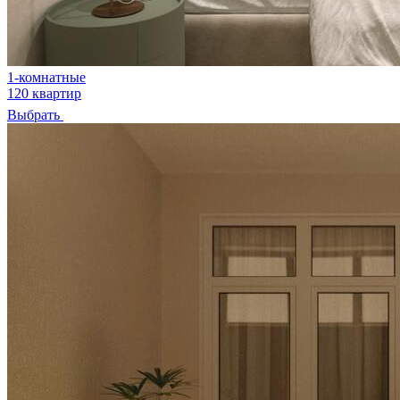
1-комнатные
120 квартир
Выбрать