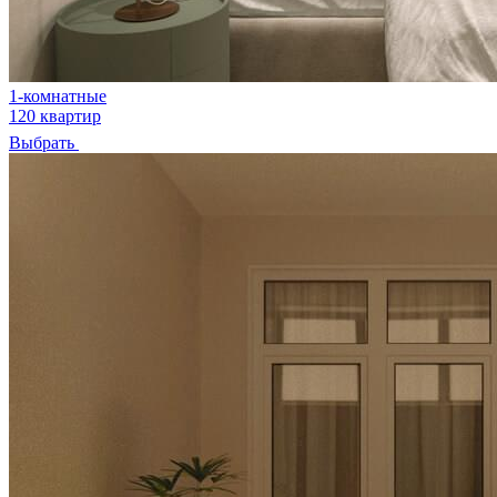
1-комнатные
120 квартир
Выбрать