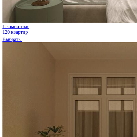
1-комнатные
120 квартир
Выбрать