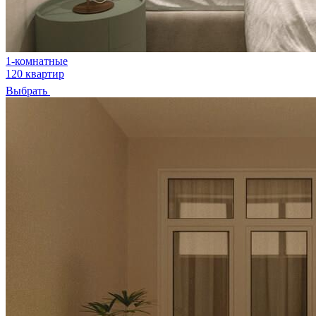
1-комнатные
120 квартир
Выбрать