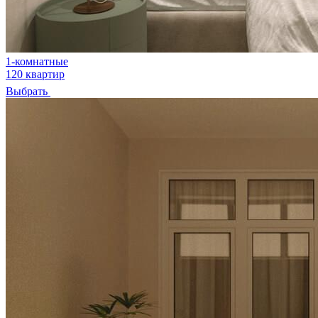
1-комнатные
120 квартир
Выбрать