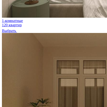
1-комнатные
120 квартир
Выбрать