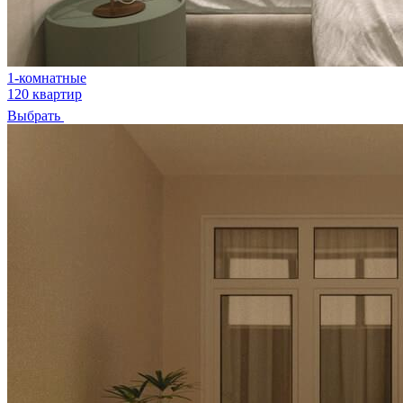
1-комнатные
120 квартир
Выбрать