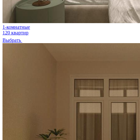
1-комнатные
120 квартир
Выбрать