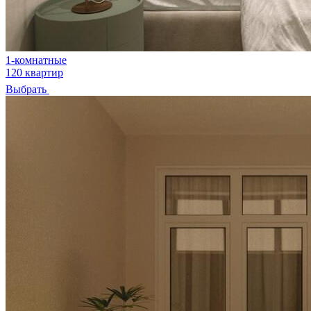
1-комнатные
120 квартир
Выбрать