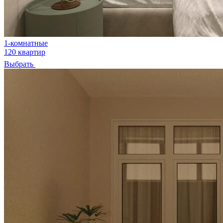
1-комнатные
120 квартир
Выбрать