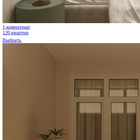
1-комнатные
120 квартир
Выбрать