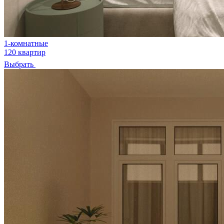
1-комнатные
120 квартир
Выбрать