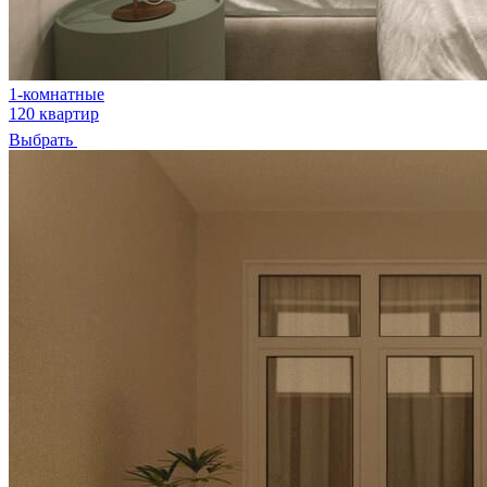
1-комнатные
120 квартир
Выбрать