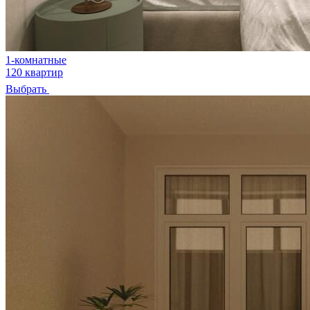
1-комнатные
120 квартир
Выбрать