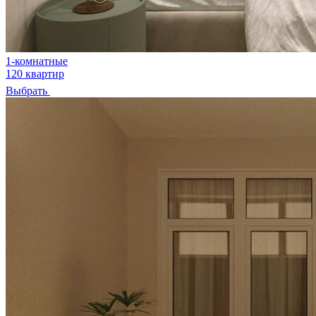
1-комнатные
120 квартир
Выбрать