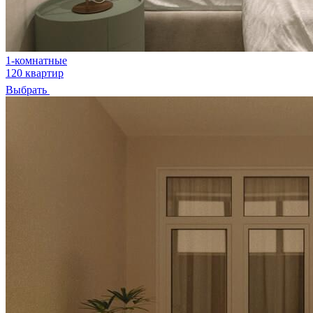
1-комнатные
120 квартир
Выбрать