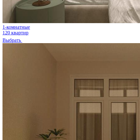
1-комнатные
120 квартир
Выбрать