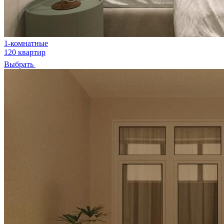
1-комнатные
120 квартир
Выбрать