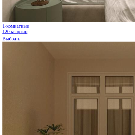
1-комнатные
120 квартир
Выбрать