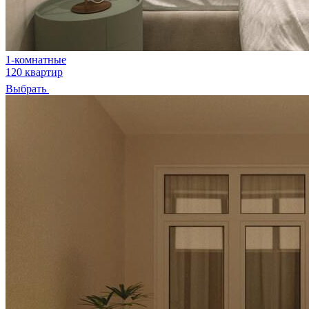
1-комнатные
120 квартир
Выбрать