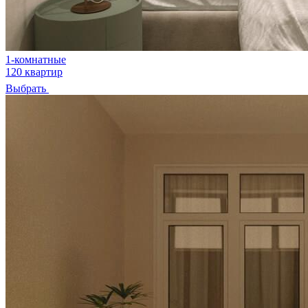
1-комнатные
120 квартир
Выбрать