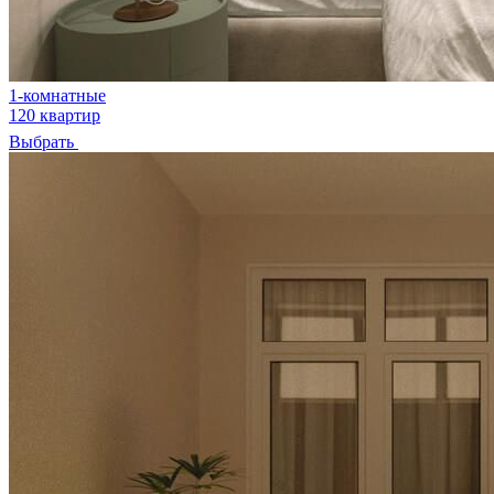
1-комнатные
120 квартир
Выбрать