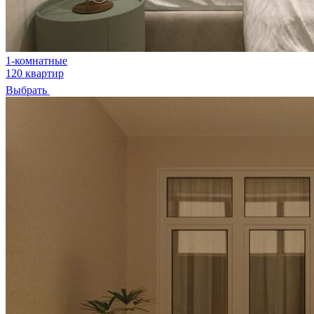
1-комнатные
120 квартир
Выбрать