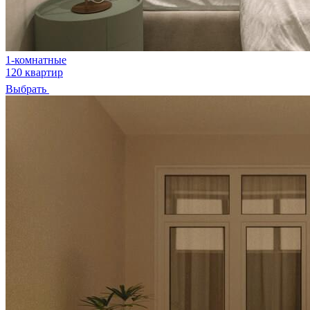
1-комнатные
120 квартир
Выбрать