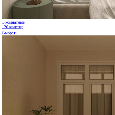
1-комнатные
120 квартир
Выбрать