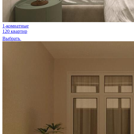
1-комнатные
120 квартир
Выбрать